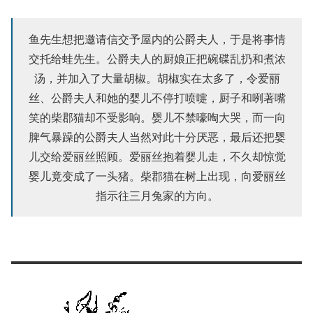
鱼先生想把邀请信交予屋内的公爵夫人，于是将事情
交托给蛙先生。公爵夫人的厨娘正把碗碟乱扔和煮浓
汤，并加入了大量胡椒。胡椒实在太多了，令爱丽
丝、公爵夫人和她的婴儿不停打喷嚏，厨子和咧著嘴
笑的柴郡猫却不受影响。婴儿不禁嚎啕大哭，而一向
脾气暴躁的公爵夫人当然对此十分厌恶，最后还把婴
儿交给爱丽丝照顾。爱丽丝抱着婴儿走，不久却惊觉
婴儿竟变成了一头猪。柴郡猫在树上出现，向爱丽丝
指示往三月兔家的方向。