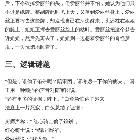
后，下令砍掉爱丽丝的头，但爱丽丝并不怕，她认为他们只
不过是纸牌。整副牌此时飞上天，又落到爱丽丝身上，爱丽
丝正要挥去这些牌，却发现自己在河边醒来，头还枕在姐姐
的腿上，姐姐正挥去爱丽丝脸上的枯叶。爱丽丝把这个梦告
诉姐姐，然后先离去了，姐姐则一边想着爱丽丝的奇怪梦
境，一边恍惚地睡着了。
三、逻辑谜题
“但是，谁偷了馅饼呢？陪审团，请考虑一下你的裁决，”国
王用一种颤抖的声音对陪审团说。
“还有更多的证据，陛下。”白兔急忙跳了起来。
法庭上一片死寂，白兔总结了证据：
厨师声称：“ 红心骑士偷了馅饼”。
红心骑士说：“帽匠做的”。
爱丽丝说：“我没偷。”