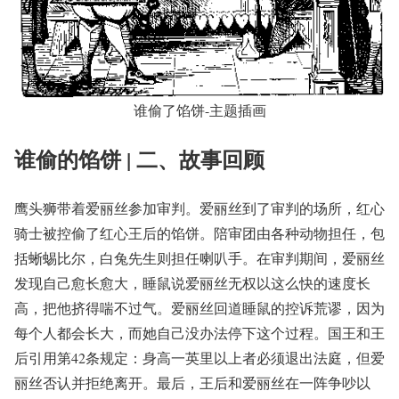
谁偷了馅饼-主题插画
谁偷的馅饼 | 二、故事回顾
鹰头狮带着爱丽丝参加审判。爱丽丝到了审判的场所，红心
骑士被控偷了红心王后的馅饼。陪审团由各种动物担任，包
括蜥蜴比尔，白兔先生则担任喇叭手。在审判期间，爱丽丝
发现自己愈长愈大，睡鼠说爱丽丝无权以这么快的速度长
高，把他挤得喘不过气。爱丽丝回道睡鼠的控诉荒谬，因为
每个人都会长大，而她自己没办法停下这个过程。国王和王
后引用第42条规定：身高一英里以上者必须退出法庭，但爱
丽丝否认并拒绝离开。最后，王后和爱丽丝在一阵争吵以