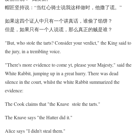
帽匠坚持说：“当红心骑士说我这样做时，他撒了谎。”
如果这四个证人中只有一个讲真话，谁偷了馅饼？
但是，如果只有一个人说谎，那么真正的贼是谁？
"But, who stole the tarts? Consider your verdict," the King said to
the jury, in a trembling voice.
"There's more evidence to come yt, please your Majesty," said the
White Rabbit, jumping up in a great hurry. There was dead
silence in the court, whilst the white Rabbit summarized the
evidence:
The Cook claims that "the Knave stole the tarts."
The Knave says "the Hatter did it."
Alice says "I didn't steal them."