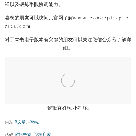
绎以及锻炼手眼协调能力。
喜欢的朋友可以访问其官网了解w w w . c o n c e p t i s p u z
z l e s . c o m
对于本书电子版本有兴趣的朋友可以关注微信公众号了解详
细。
逻辑真好玩 小程序r
类别:
#文章
,
#转帖
代码:
逻辑书籍
,
逻辑启蒙