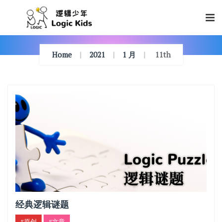
Skip
To
Content
Home
2021
1 月
11th
经典逻辑谜题
#原创
#文章