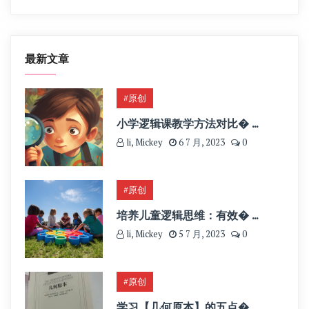
最新文章
#原创
小学逻辑课教学方法对比� ...
li, Mickey
6 7 月, 2023
0
#原创
培养儿童逻辑思维：有效� ...
li, Mickey
5 7 月, 2023
0
#原创
学习【几何原本】的五点� ...