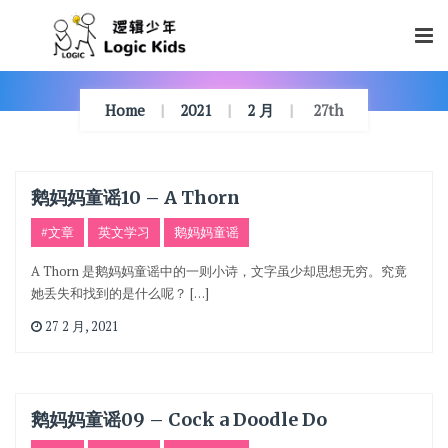
Skip
To
Content
Home
2021
2 月
27th
鹅妈妈童谣10 – A Thorn
#文章
英文学习
鹅妈妈童谣
A Thorn 是鹅妈妈童谣中的一则小诗，文字虽少却思想无穷。究竟
她丢失和找到的是什么呢？ […]
27 2 月, 2021
鹅妈妈童谣09 – Cock a Doodle Do