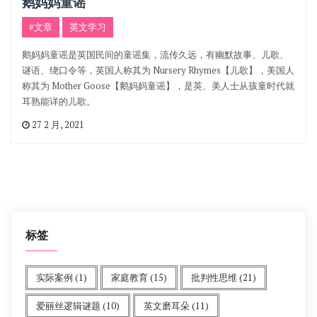
鹅妈妈童谣
#文章
英文学习
鹅妈妈童谣是英国民间的童谣集，流传久远，有幽默故事、儿歌、
谜语、绕口令等，英国人称其为 Nursery Rhymes【儿歌】，美国人
称其为 Mother Goose【鹅妈妈童谣】，是英、美人士从孩童时代就
耳熟能详的儿歌。
27 2 月, 2021
标签
实际案例
(1)
家庭教育
(15)
批判性思维
(21)
爱丽丝逻辑谜题
(10)
英文磨耳朵
(11)