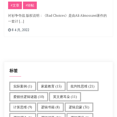
#文章
#转帖
衬衫争夺战 版权说明：《Bad Choices》是由Ali Almossawi著作的
一套计 […]
8 4 月, 2022
标签
实际案例
(1)
家庭教育
(15)
批判性思维
(21)
爱丽丝逻辑谜题
(10)
英文磨耳朵
(11)
计算思维
(9)
逻辑书籍
(8)
逻辑启蒙
(31)