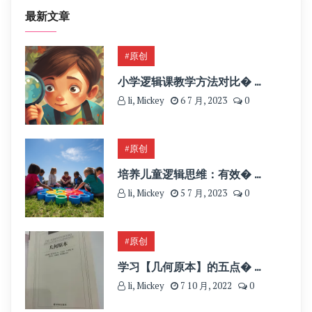
最新文章
#原创
小学逻辑课教学方法对比� ...
li, Mickey
6 7 月, 2023
0
#原创
培养儿童逻辑思维：有效� ...
li, Mickey
5 7 月, 2023
0
#原创
学习【几何原本】的五点� ...
li, Mickey
7 10 月, 2022
0