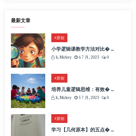
最新文章
#原创
小学逻辑课教学方法对比� ...
li, Mickey
6 7 月, 2023
0
#原创
培养儿童逻辑思维：有效� ...
li, Mickey
5 7 月, 2023
0
#原创
学习【几何原本】的五点� ...